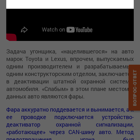
Задача угонщика, «нацелившегося» на авто
марок Toyota и Lexus, впрочем, выпускаемых
одним производителем и разрабатываемых
одним конструкторским отделом, заключается
в деактивации штатной охранной системы
автомобиля. «Слабым» в этом плане местом у
данных авто являются фары.
Фара аккуратно поддевается и вынимается, а к
ее проводке подключается устройство-
деактиватор охранной сигнализации,
«работающее» через CAN-шину авто. Метод
предотвращения угона был