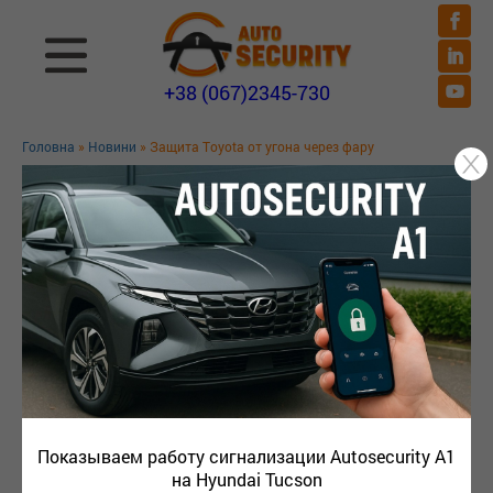
+38 (067)2345-730
Головна
»
Новини
» Защита Toyota от угона через фару
ЗАЩИТА TOYOTA ОТ УГОНА ЧЕРЕЗ
ФАРУ
Показываем как угоняют автомобили Toyota (Lexsus) 
с открытием его через фару, и на примере Тойота 
Rav4 hybrid 2020 демонстрируем защиту от угона 
автомобиля toyota.
Показываем работу сигнализации Autosecurity A1
на Hyundai Tucson