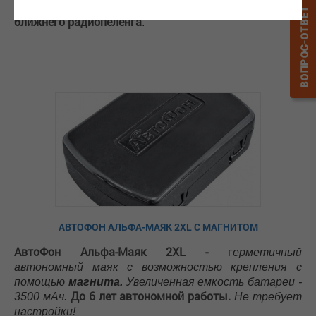
новой функцией
аккумулятором от бортовой сети и
ближнего радиопеленга
.
АВТОФОН АЛЬФА-МАЯК 2XL С МАГНИТОМ
АвтоФон Альфа-Маяк 2XL -
г
ерметичный
автономный маяк с возможностью крепления с
помощью
магнита.
Увеличенная емкость батареи -
До
6 лет автономной работы.
3500
мАч.
Не требует
настройки!