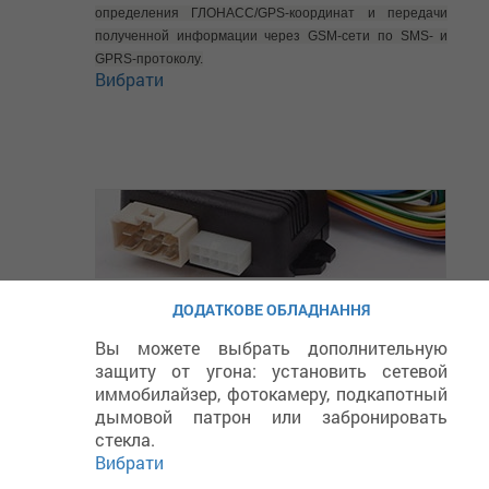
определения ГЛОНАСС/GPS-координат и передачи
полученной информации через GSM-сети по SMS- и
GPRS-протоколу.
Вибрати
ДОДАТКОВЕ ОБЛАДНАННЯ
Вы можете выбрать дополнительную
защиту от угона: установить сетевой
иммобилайзер, фотокамеру, подкапотный
дымовой патрон или забронировать
стекла.
Вибрати