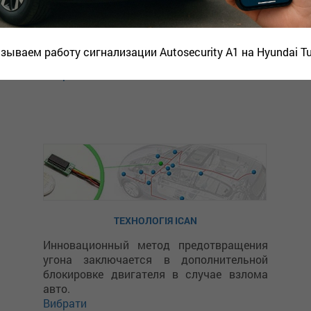
важливі вузли авто, як-от блок управління
та акумулятор, від доступу зловмисників.
Прихований монтаж робить їх надійними
та непомітними.
зываем работу сигнализации Autosecurity A1 на Hyundai T
Вибрати
ТЕХНОЛОГІЯ ICAN
Инновационный метод предотвращения
угона заключается в дополнительной
блокировке двигателя в случае взлома
авто.
Вибрати