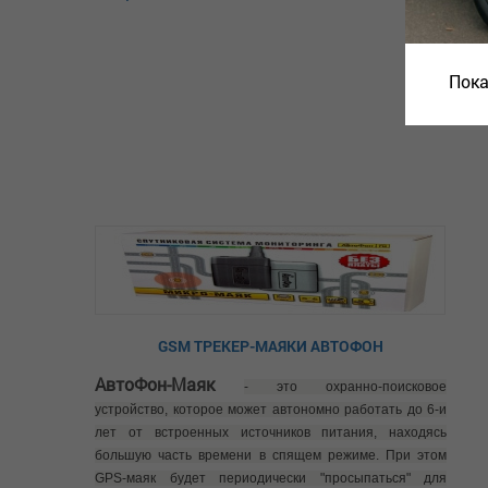
Пока
GSM ТРЕКЕР-МАЯКИ АВТОФОН
АвтоФон-Маяк
- это охранно-поисковое
устройство, которое может автономно работать до 6-и
лет от встроенных источников питания, находясь
большую часть времени в спящем режиме. При этом
GPS-маяк будет периодически "просыпаться" для