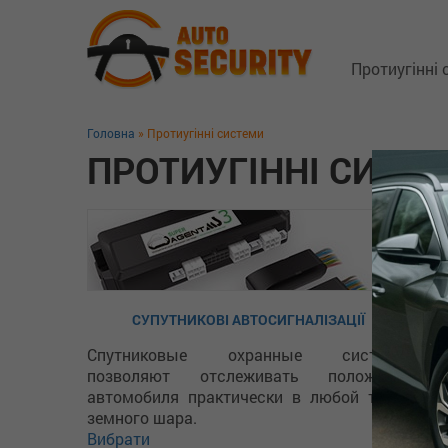
Протиугінні
Головна
» Протиугінні системи
Супутникові 
ПРОТИУГІННІ СИСТ
Замки капо
Блокіратори
GSM трекер
Технологія 
СУПУТНИКОВІ АВТОСИГНАЛІЗАЦІЇ
Захист від 
Спутниковые охранные системы
Додаткове 
позволяют отслеживать положение
автомобиля практически в любой точке
земного шара.
Вибрати