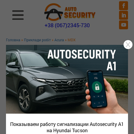
+38 (067)2345-730
Головна
»
Приклади робіт
»
Acura
» MDX
MDX
Показываем работу сигнализации Autosecurity A1
на Hyundai Tucson