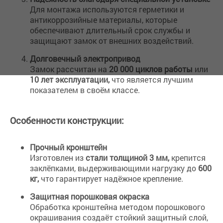
Для монтажа используются герметики и
антикоррозийные материалы, которые
обеспечивают длительный срок службы и
защищают замок от внешних воздействий.
Долговечный электропривод
Замок рассчитан на
20 000 циклов работы
или
10 лет эксплуатации,
что является лучшим
показателем в своём классе.
Особенности конструкции:
Прочный кронштейн
Изготовлен из
стали толщиной 3 мм,
крепится
заклёпками, выдерживающими нагрузку до
600
кг,
что гарантирует надёжное крепление.
Защитная порошковая окраска
Обработка кронштейна методом порошкового
окрашивания создаёт стойкий защитный слой,