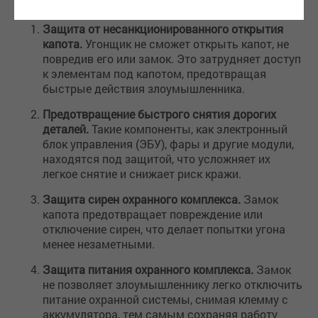
Защита от несанкционированного открытия
капота.
Угонщик не сможет открыть капот, не
повредив его или замок. Это затрудняет доступ
к элементам под капотом, предотвращая
быстрые действия злоумышленника.
Предотвращение быстрого снятия дорогих
деталей.
Такие компоненты, как электронный
блок управления (ЭБУ), фары и другие модули,
находятся под защитой, что усложняет их
легкое снятие и снижает риск кражи.
Защита сирен охранного комплекса.
Замок
капота предотвращает повреждение или
отключение сирен, что делает попытки угона
менее незаметными.
Защита питания охранного комплекса.
Замок
не позволяет злоумышленнику легко отключить
питание охранной системы, снимая клемму с
аккумулятора, тем самым сохраняя работу