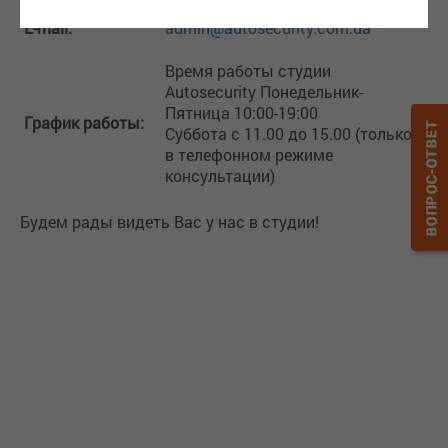
E-mail:
admin@autosecurity.com.ua
Время работы студии
Autosecurity Понедельник-
Пятница 10:00-19:00
График работы:
Суббота с 11.00 до 15.00 (только
в телефонном режиме
консультации)
Будем рады видеть Вас у нас в студии!