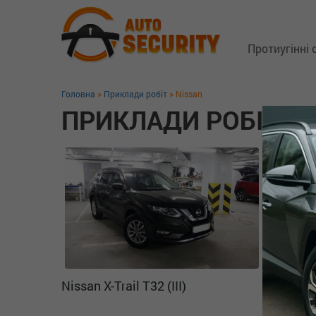
Протиугінні
Головна
»
Приклади робіт
» Nissan
Супутникові 
ПРИКЛАДИ РОБІТ
Замки капо
Блокіратори
GSM трекер
Технологія 
Захист від 
Додаткове 
Nissan X-Trail T32 (III)
Nissan X