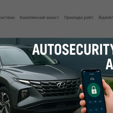
 системи
Комплексний захист
Приклади робіт
Відеоб
автосигналізації
та
-маяки Автофон
iCAN
запису ключа
обладнання
-Trail T31 (II)
Qashqai