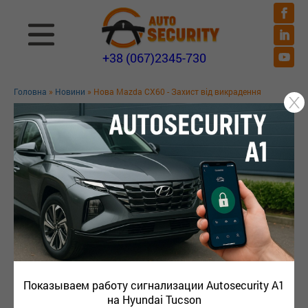
+38 (067)2345-730
Головна
»
Новини
» Нова Mazda CX60 - Захист від викрадення
НОВА MAZDA CX60 - ЗАХИСТ ВІД
ВИКРАДЕННЯ
Захист від угону Mazda CX-60 2025: StarLine,
іммобілайзери, замки капота CarLock
Хочете надійно захистити свій *Mazda CX-60 2025* від
угону?
У цьому відео ми детально розповімо про
найефективніші методи протиугінного захисту:
Показываем работу сигнализации Autosecurity A1
Автосигналізація StarLine* – сучасний комплекс
на Hyundai Tucson
для захисту вашого авто від викрадення.