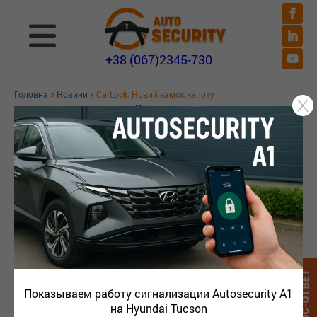
+38 (067)2345-730
Головна
»
Новини
» CarLock: Новий замок капоту
CARLOCK: НОВИЙ ЗАМОК КАПОТУ
Показываем работу сигнализации Autosecurity A1
на Hyundai Tucson