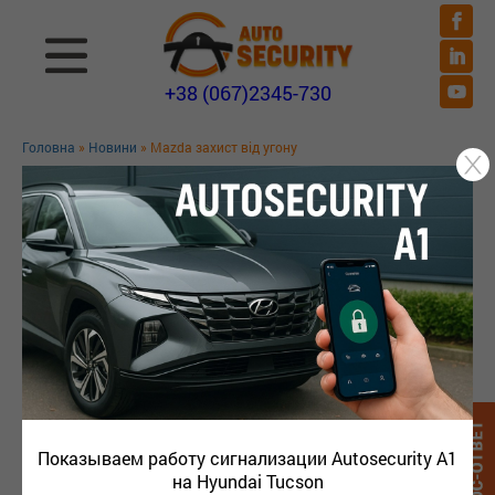
+38 (067)2345-730
Головна
»
Новини
» Mazda захист від угону
MAZDA ЗАХИСТ ВІД УГОНУ
Показываем работу сигнализации Autosecurity A1
на Hyundai Tucson