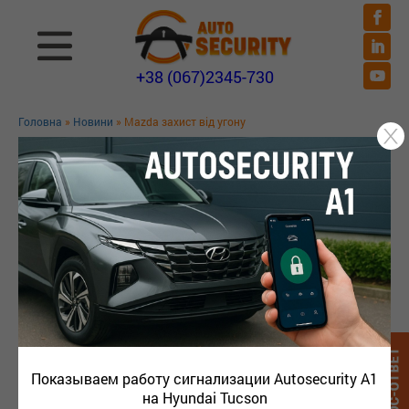
+38 (067)2345-730
Головна
»
Новини
» Mazda захист від угону
MAZDA ЗАХИСТ ВІД УГОНУ
Показываем работу сигнализации Autosecurity A1
на Hyundai Tucson