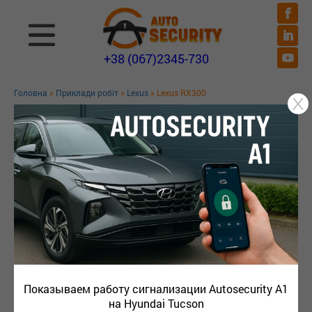
+38 (067)2345-730
Головна
»
Приклади робіт
»
Lexus
» Lexus RX300
LEXUS RX300
Показываем работу сигнализации Autosecurity A1
на Hyundai Tucson