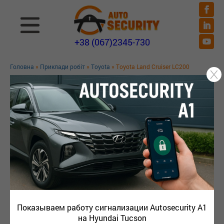
+38 (067)2345-730
Головна
»
Приклади робіт
»
Toyota
» Toyota Land Cruiser LC200
TOYOTA LAND CRUISER LC200
Показываем работу сигнализации Autosecurity A1
на Hyundai Tucson