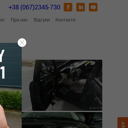
+38 (067)2345-730
лог
Про нас
Відгуки
Контакти