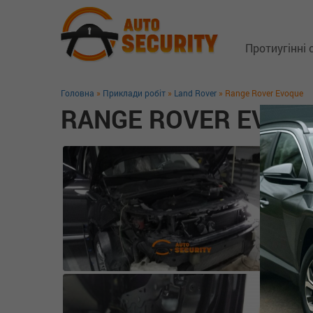
Протиугінні
Головна
»
Приклади робіт
»
Land Rover
» Range Rover Evoque
Супутникові 
RANGE ROVER EVOQ
Замки капо
Блокіратори
GSM трекер
Технологія 
Захист від 
Додаткове 