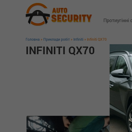
Протиугінні
Головна
»
Приклади робіт
»
Infiniti
» Infiniti QX70
Супутникові 
INFINITI QX70
Замки капо
Блокіратори
GSM трекер
Технологія 
Захист від 
Додаткове 