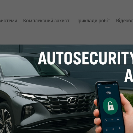
 системи
Комплексний захист
Приклади робіт
Відеоб
автосигналізації
та
-маяки Автофон
iCAN
запису ключа
обладнання