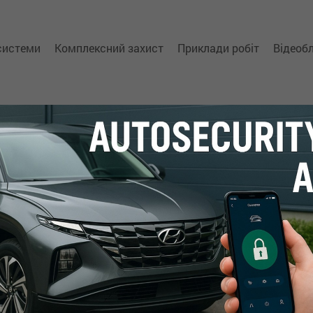
 системи
Комплексний захист
Приклади робіт
Відеоб
автосигналізації
та
-маяки Автофон
iCAN
запису ключа
обладнання