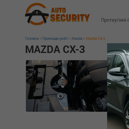
Протиугінні
Головна
»
Приклади робіт
»
Mazda
» Mazda CX-3
Супутникові 
MAZDA CX-3
Замки капо
Блокіратори
GSM трекер
Технологія 
Захист від 
Додаткове 