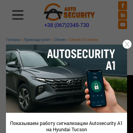
+38 (067)2345-730
Головна
»
Приклади робіт
»
Citroen
» Citroen C5 aircros
CITROEN C5 AIRCROS
Обзор и защита от угона Ситроена C5 aircross 1.5
дизель
Показываем работу сигнализации Autosecurity A1
на Hyundai Tucson