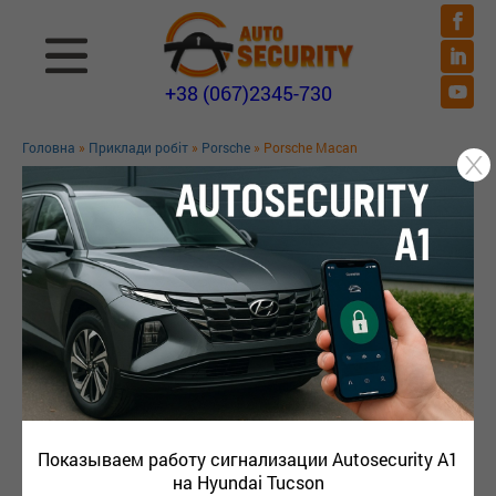
+38 (067)2345-730
Головна
»
Приклади робіт
»
Porsche
» Porsche Macan
PORSCHE MACAN
Показываем работу сигнализации Autosecurity A1
на Hyundai Tucson