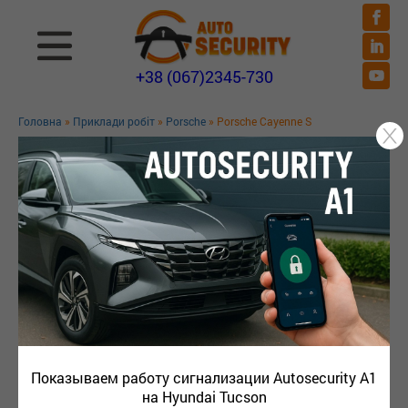
+38 (067)2345-730
Головна
»
Приклади робіт
»
Porsche
» Porsche Cayenne S
PORSCHE CAYENNE S
Показываем работу сигнализации Autosecurity A1
на Hyundai Tucson