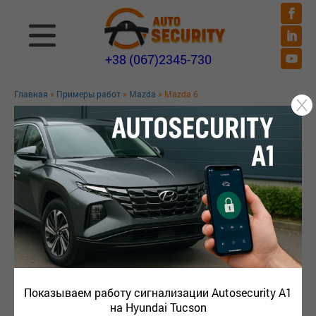
+38 (067)2345-730
Главная
»
Примеры работ
»
Mazda
» Mazda 6
MAZDA 6
Показываем работу сигнализации Autosecurity A1
на Hyundai Tucson