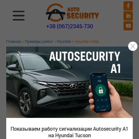
+38 (067)2345-730
Главная
»
Примеры работ
»
Hyundai
» Hyundai Creta
HYUNDAI CRETA
Показываем работу сигнализации Autosecurity A1
на Hyundai Tucson