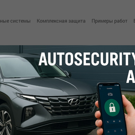
нные системы
Комплексная защита
Примеры работ
е автосигнализации
та
ы
-маяки АвтоФон
iCAN
аписи ключа
ьное оборудование