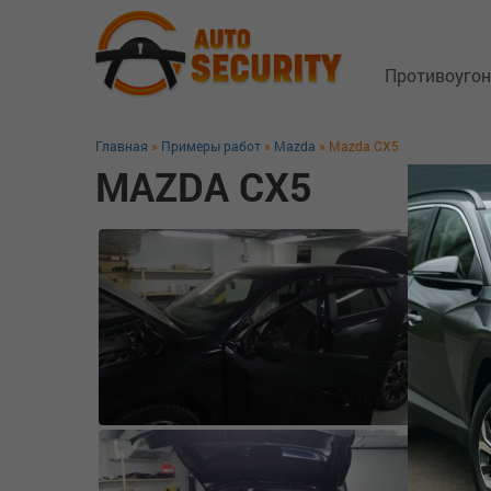
Противоуго
Главная
»
Примеры работ
»
Mazda
» Mazda CX5
Спутниковы
MAZDA CX5
Замки капо
Блокиратор
GSM трекер
Технология 
Защита от з
Дополнител