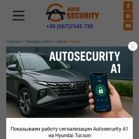
+38 (067)2345-730
Главная
»
Примеры работ
»
Haval
» Haval
HAVAL
Показываем работу сигнализации Autosecurity A1
на Hyundai Tucson