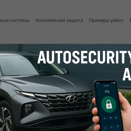
нные системы
Комплексная защита
Примеры работ
е автосигнализации
та
ы
-маяки АвтоФон
iCAN
аписи ключа
ьное оборудование