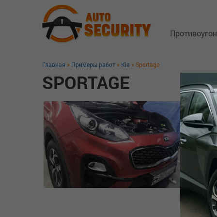
Противоуго
Главная
»
Примеры работ
»
Kia
» Sportage
Спутниковы
SPORTAGE
Замки капо
Блокиратор
GSM трекер
Технология 
Защита от з
Дополнител