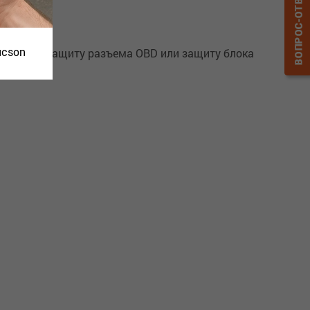
ucson
 выбрать защиту разъема OBD или защиту блока