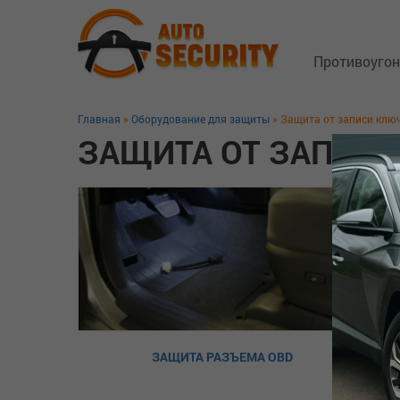
Противоуго
Главная
»
Оборудование для защиты
» Защита от записи клю
Спутниковы
ЗАЩИТА ОТ ЗАПИС
Замки капо
Блокиратор
GSM трекер
Технология 
Защита от з
Дополнител
ЗАЩИТА РАЗЪЕМА OBD