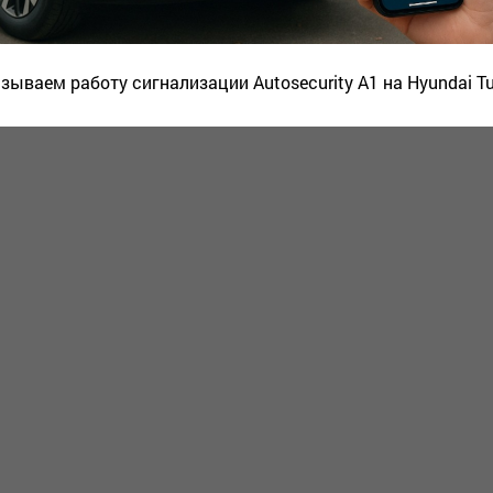
зываем работу сигнализации Autosecurity A1 на Hyundai T
нты защиты от записи ключа автомобиля. У нас Вы можете