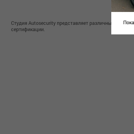
Пока
Студия Autosecurity представляет различные вариа
сертификации.